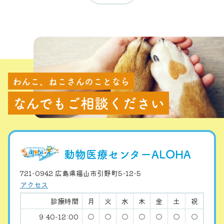
わんこ、ねこさんのことなら
なんでもご相談ください
動物医療センターALOHA
721-0942 広島県福山市引野町5-12-5
アクセス
診療時間
月
火
水
木
金
土
祝
9:40-12:00
○
○
○
○
○
○
○