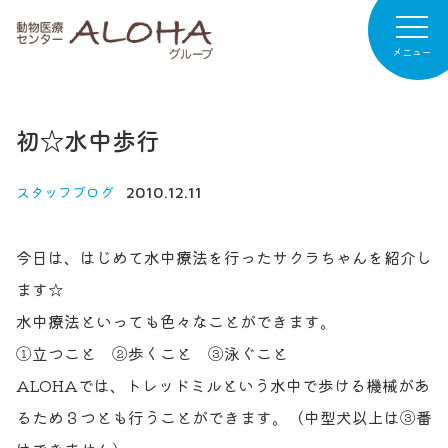
メニュー
初☆水中歩行
病院紹介
専門診療
スタッフブログ
2010.12.11
診療案内
今日は、はじめて水中療法を行ったサクラちゃんを紹介し
お知らせ
ます☆
水中療法といっても色々なことができます。
病院日記
①立つこと ②歩くこと ③泳ぐこと
リクルート
ALOHAでは、トレッドミルという水中で歩ける機械があ
るため３つとも行うことができます。（中型犬以上は③番