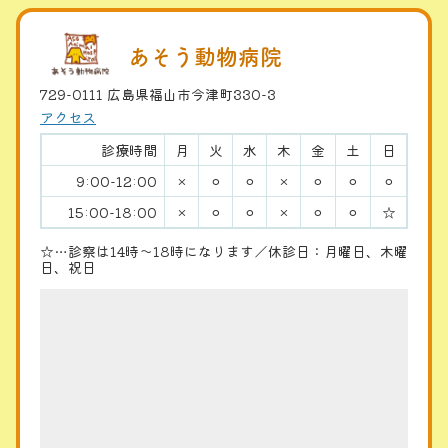
あそう動物病院
729-0111 広島県福山市今津町330-3
アクセス
診療時間
月
火
水
木
金
土
日
9:00-12:00
×
⚪︎
⚪︎
×
⚪︎
⚪︎
⚪︎
15:00-18:00
×
⚪︎
⚪︎
×
⚪︎
⚪︎
☆
☆…診察は14時〜18時になります／休診日：月曜日、木曜
日、祝日