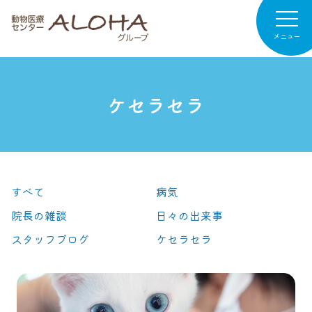
メニュー
ケセラセラ
病院紹介
専門診療
診療案内
すべて
病気
お知らせ
院長の雑談
日々の出来事
病院日記
スタッフブログ
ケセラセラ
リクルート