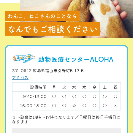
わんこ、ねこさんのことなら
なんでもご相談ください
動物医療センターALOHA
721-0942 広島県福山市引野町5-12-5
アクセス
診療時間
月
火
水
木
金
土
祝
9:40-12:00
○
○
○
○
○
○
○
16:00-18:00
○
○
☆
○
○
○
×
☆…診察は14時〜17時になります／日曜日は終日手術日に
なります