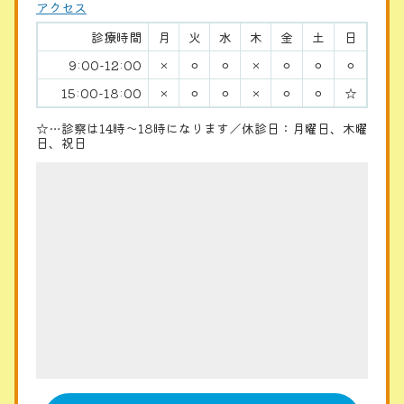
アクセス
診療時間
月
火
水
木
金
土
日
9:00-12:00
×
⚪︎
⚪︎
×
⚪︎
⚪︎
⚪︎
15:00-18:00
×
⚪︎
⚪︎
×
⚪︎
⚪︎
☆
☆…診察は14時〜18時になります／休診日：月曜日、木曜
日、祝日