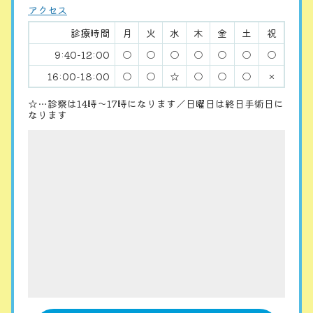
アクセス
診療時間
月
火
水
木
金
土
祝
9:40-12:00
○
○
○
○
○
○
○
16:00-18:00
○
○
☆
○
○
○
×
☆…診察は14時〜17時になります／日曜日は終日手術日に
なります