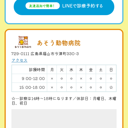
あそう動物病院
729-0111 広島県福山市今津町330-3
アクセス
診療時間
月
火
水
木
金
土
日
9:00-12:00
×
⚪︎
⚪︎
×
⚪︎
⚪︎
⚪︎
15:00-18:00
×
⚪︎
⚪︎
×
⚪︎
⚪︎
☆
☆…診察は14時〜18時になります／休診日：月曜日、木曜
日、祝日