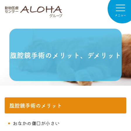
メニュー
病院紹介
腹腔鏡手術のメリット、デメリット
専門診療
診療案内
お知らせ
病院日記
腹腔鏡手術のメリット
リクルート
おなかの傷口が小さい