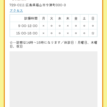
729-0111 広島県福山市今津町330-3
アクセス
診療時間
月
火
水
木
金
土
日
9:00-12:00
×
⚪︎
⚪︎
×
⚪︎
⚪︎
⚪︎
15:00-18:00
×
⚪︎
⚪︎
×
⚪︎
⚪︎
☆
☆…診察は14時〜18時になります／休診日：月曜日、木曜
日、祝日