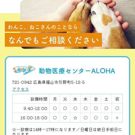
わんこ、ねこさんのことなら
なんでもご相談ください
動物医療センターALOHA
721-0942 広島県福山市引野町5-12-5
アクセス
診療時間
月
火
水
木
金
土
祝
9:40-12:00
○
○
○
○
○
○
○
16:00-18:00
○
○
☆
○
○
○
×
☆…診察は14時〜17時になります／日曜日は終日手術日に
なります