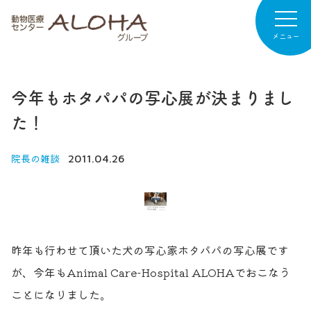
メニュー
今年もホタパパの写心展が決まりまし
病院紹介
た！
専門診療
院長の雑談
2011.04.26
診療案内
お知らせ
病院日記
昨年も行わせて頂いた犬の写心家ホタパパの写心展です
リクルート
が、今年もAnimal Care-Hospital ALOHAでおこなう
ことになりました。