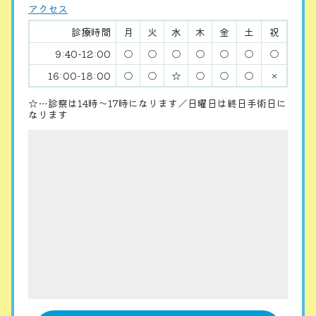
アクセス
診療時間
月
火
水
木
金
土
祝
9:40-12:00
○
○
○
○
○
○
○
16:00-18:00
○
○
☆
○
○
○
×
☆…診察は14時〜17時になります／日曜日は終日手術日に
なります