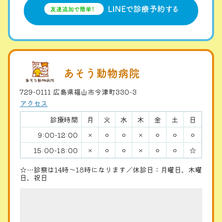
あそう動物病院
729-0111 広島県福山市今津町330-3
アクセス
診療時間
月
火
水
木
金
土
日
9:00-12:00
×
⚪︎
⚪︎
×
⚪︎
⚪︎
⚪︎
15:00-18:00
×
⚪︎
⚪︎
×
⚪︎
⚪︎
☆
☆…診察は14時〜18時になります／休診日：月曜日、木曜
日、祝日