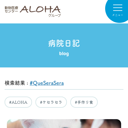
メニュー
病院日記
病院紹介
blog
専門診療
診療案内
検索結果 :
#QueSeraSera
お知らせ
病院日記
#ALOHA
#ケセラセラ
#手作り食
リクルート