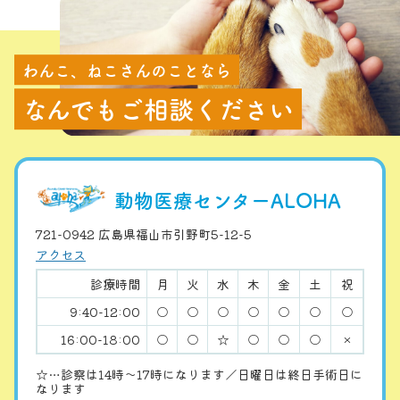
わんこ、ねこさんのことなら
なんでもご相談ください
動物医療センターALOHA
721-0942 広島県福山市引野町5-12-5
アクセス
診療時間
月
火
水
木
金
土
祝
9:40-12:00
○
○
○
○
○
○
○
16:00-18:00
○
○
☆
○
○
○
×
☆…診察は14時〜17時になります／日曜日は終日手術日に
なります