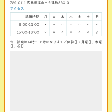
729-0111 広島県福山市今津町330-3
アクセス
診療時間
月
火
水
木
金
土
日
9:00-12:00
×
⚪︎
⚪︎
×
⚪︎
⚪︎
⚪︎
15:00-18:00
×
⚪︎
⚪︎
×
⚪︎
⚪︎
☆
☆…診察は14時〜18時になります／休診日：月曜日、木曜
日、祝日