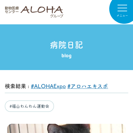
メニュー
病院日記
病院紹介
blog
専門診療
診療案内
検索結果 :
#ALOHAExpo
#アロハエキスポ
お知らせ
病院日記
#福山わんわん運動会
リクルート