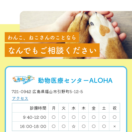
わんこ、ねこさんのことなら
なんでもご相談ください
動物医療センターALOHA
721-0942 広島県福山市引野町5-12-5
アクセス
診療時間
月
火
水
木
金
土
祝
9:40-12:00
○
○
○
○
○
○
○
16:00-18:00
○
○
☆
○
○
○
×