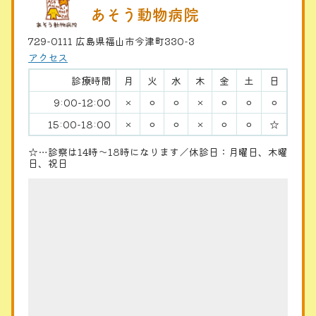
あそう動物病院
729-0111 広島県福山市今津町330-3
アクセス
診療時間
月
火
水
木
金
土
日
9:00-12:00
×
⚪︎
⚪︎
×
⚪︎
⚪︎
⚪︎
15:00-18:00
×
⚪︎
⚪︎
×
⚪︎
⚪︎
☆
☆…診察は14時〜18時になります／休診日：月曜日、木曜
日、祝日