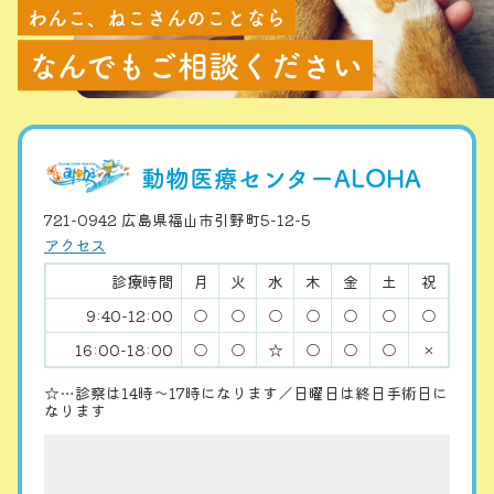
わんこ、ねこさんのことなら
なんでもご相談ください
動物医療センターALOHA
721-0942 広島県福山市引野町5-12-5
アクセス
診療時間
月
火
水
木
金
土
祝
9:40-12:00
○
○
○
○
○
○
○
16:00-18:00
○
○
☆
○
○
○
×
☆…診察は14時〜17時になります／日曜日は終日手術日に
なります