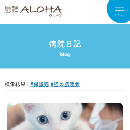
メニュー
病院日記
病院紹介
blog
専門診療
診療案内
検索結果 :
#保護猫
#猫の譲渡会
お知らせ
病院日記
リクルート