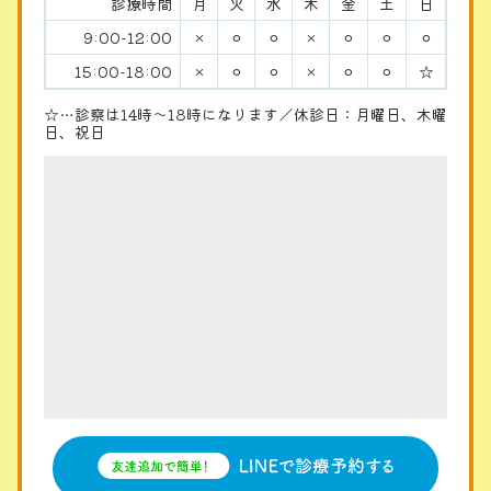
診療時間
月
火
水
木
金
土
日
9:00-12:00
×
⚪︎
⚪︎
×
⚪︎
⚪︎
⚪︎
15:00-18:00
×
⚪︎
⚪︎
×
⚪︎
⚪︎
☆
☆…診察は14時〜18時になります／休診日：月曜日、木曜
日、祝日