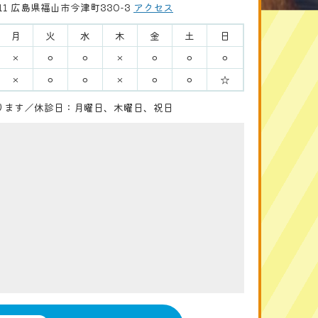
111 広島県福山市今津町330-3
アクセス
月
火
水
木
金
土
日
×
⚪︎
⚪︎
×
⚪︎
⚪︎
⚪︎
×
⚪︎
⚪︎
×
⚪︎
⚪︎
☆
なります／休診日：月曜日、木曜日、祝日