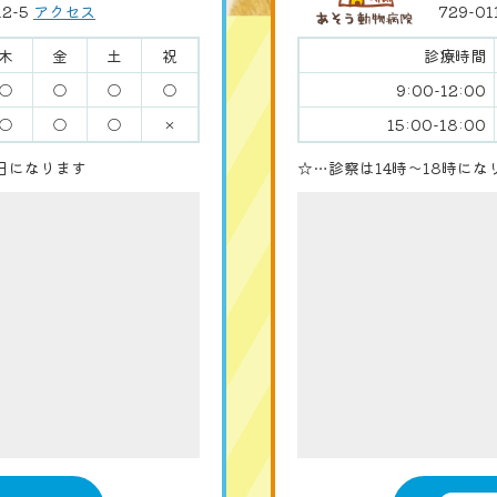
2-5
アクセス
729-0
木
金
土
祝
診療時間
○
○
○
○
9:00-12:00
○
○
○
×
15:00-18:00
日になります
☆…診察は14時〜18時に