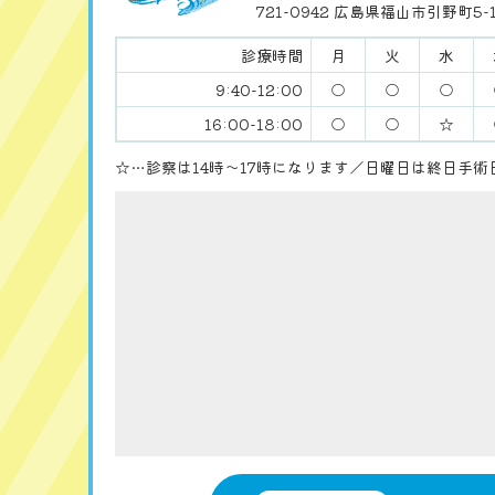
721-0942 広島県福山市引野町5-1
診療時間
月
火
水
9:40-12:00
○
○
○
16:00-18:00
○
○
☆
☆…診察は14時〜17時になります／日曜日は終日手術