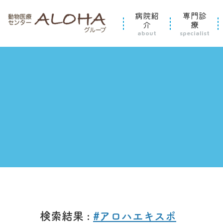
病院紹
専門診
介
療
about
specialist
検索結果 :
#アロハエキスポ