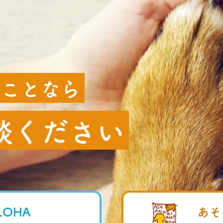
のことなら
談ください
OHA
あそ