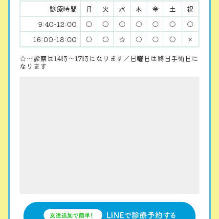
診療時間
月
火
水
木
金
土
祝
9:40-12:00
○
○
○
○
○
○
○
16:00-18:00
○
○
☆
○
○
○
×
☆…診察は14時〜17時になります／日曜日は終日手術日に
なります