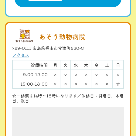
あそう動物病院
729-0111 広島県福山市今津町330-3
アクセス
診療時間
月
火
水
木
金
土
日
9:00-12:00
×
⚪︎
⚪︎
×
⚪︎
⚪︎
⚪︎
15:00-18:00
×
⚪︎
⚪︎
×
⚪︎
⚪︎
☆
☆…診察は14時〜18時になります／休診日：月曜日、木曜
日、祝日