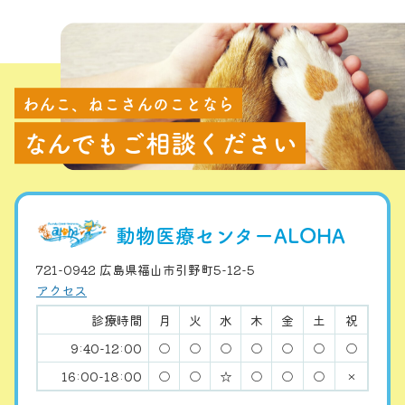
わんこ、ねこさんのことなら
なんでもご相談ください
動物医療センターALOHA
721-0942 広島県福山市引野町5-12-5
アクセス
診療時間
月
火
水
木
金
土
祝
9:40-12:00
○
○
○
○
○
○
○
16:00-18:00
○
○
☆
○
○
○
×