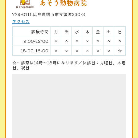
あそう動物病院
729-0111 広島県福山市今津町330-3
アクセス
診療時間
月
火
水
木
金
土
日
9:00-12:00
×
⚪︎
⚪︎
×
⚪︎
⚪︎
⚪︎
15:00-18:00
×
⚪︎
⚪︎
×
⚪︎
⚪︎
☆
☆…診察は14時〜18時になります／休診日：月曜日、木曜
日、祝日